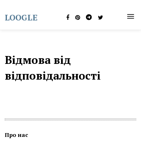
Skip
to
LOOGLE
content
TOG
NAVI
Відмова від
відповідальності
Про нас