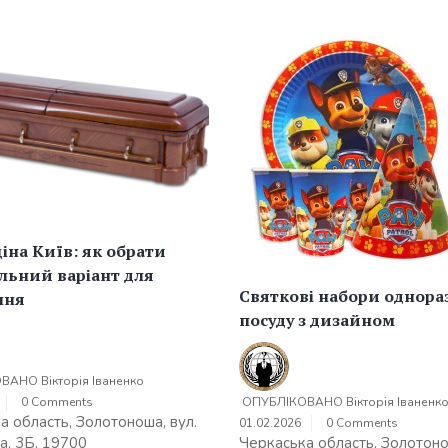
іна Київ: як обрати
льний варіант для
Святкові набори однора
ння
посуду з дизайном
ОВАНО
Вікторія Іваненко
ОПУБЛІКОВАНО
Вікторія Іваненк
0 Comments
а область, Золотоноша, вул.
01.02.2026
0 Comments
Черкаська область, Золотоно
а, 3Б, 19700