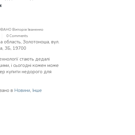
и
ОВАНО
Вікторія Іваненко
0 Comments
а область, Золотоноша, вул.
а, 3Б, 19700
ехнології стають дедалі
шими, і сьогодні кожен може
ер купити недорого для
вано в
Новини
,
Інше