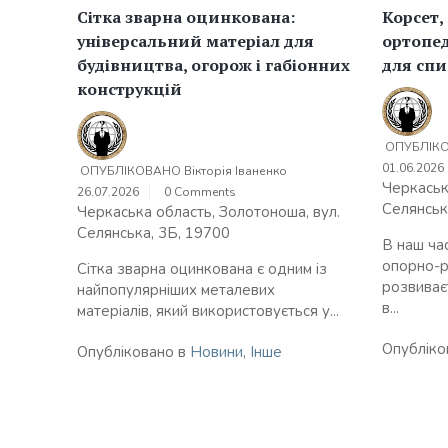
Сітка зварна оцинкована:
Корсет,
універсальний матеріал для
ортопе
будівництва, огорож і габіонних
для спи
конструкцій
ОПУБЛІК
01.06.2026
ОПУБЛІКОВАНО
Вікторія Іваненко
Черкаськ
26.07.2026
0 Comments
Селянськ
Черкаська область, Золотоноша, вул.
Селянська, 3Б, 19700
В наш ча
опорно-р
Сітка зварна оцинкована є одним із
розвиває
найпопулярніших металевих
в...
матеріалів, який використовується у...
Опубліко
Опубліковано в
Новини
,
Інше