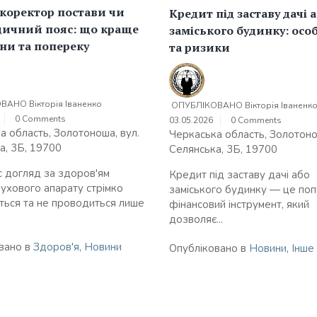
 коректор постави чи
Кредит під заставу дачі 
дичний пояс: що краще
заміського будинку: осо
ни та попереку
та ризики
ОВАНО
Вікторія Іваненко
ОПУБЛІКОВАНО
Вікторія Іваненк
0 Comments
03.05.2026
0 Comments
а область, Золотоноша, вул.
Черкаська область, Золотоно
а, 3Б, 19700
Селянська, 3Б, 19700
с догляд за здоров'ям
Кредит під заставу дачі або
ухового апарату стрімко
заміського будинку — це по
ться та не проводиться лише
фінансовий інструмент, який
дозволяє...
вано в
Здоров'я
,
Новини
Опубліковано в
Новини
,
Інше