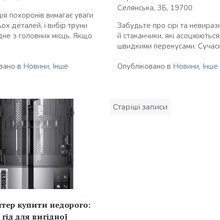
Селянська, 3Б, 19700
ія похоронів вимагає уваги
Забудьте про сірі та невиразн
ох деталей, і вибір труни
й стаканчики, які асоціюються
дне з головних місць. Якщо
швидкими перекусами. Сучасні
Опубліковано в
Новини
,
Інше
вано в
Новини
,
Інше
Навігація
Старіші записи
за
записами
тер купити недорого:
гід для вигідної