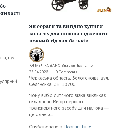
або
бливості
Як обрати та вигідно купити
коляску для новонародженого:
повний гід для батьків
о
ша, вул.
ОПУБЛІКОВАНО
Вікторія Іваненко
23.04.2026
0 Comments
Черкаська область, Золотоноша, вул.
пулярний
Селянська, 3Б, 19700
Чому вибір дитячого візка викликає
складнощі Вибір першого
транспортного засобу для малюка —
це одне з...
Опубліковано в
Новини
,
Інше