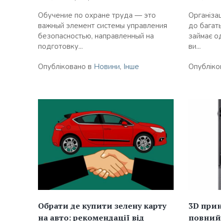
Обучение по охране труда — это
Організац
важный элемент системы управления
до багать
безопасностью, направленный на
займає о
подготовку...
ви...
Опубліковано в
Новини
,
Інше
Опубліко
Обрати де купити зелену карту
3D прин
на авто: рекомендації від
повний 