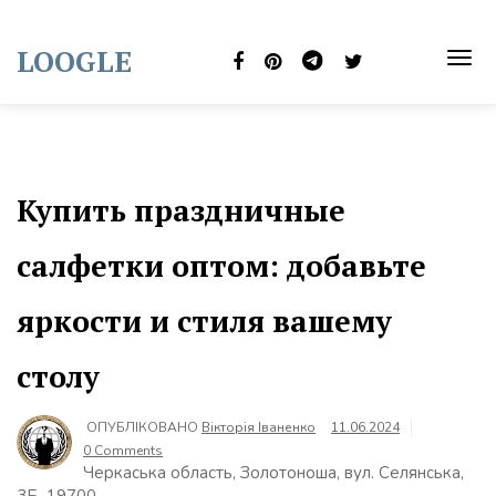
Skip
to
LOOGLE
content
TOG
NAVI
Купить праздничные
салфетки оптом: добавьте
яркости и стиля вашему
столу
ОПУБЛІКОВАНО
Вікторія Іваненко
11.06.2024
0 Comments
Черкаська область, Золотоноша, вул. Селянська,