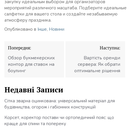
закупку идеальным выбором для организаторов
мероприятий различного масштаба. Подберите идеальные
салфетки для вашего стола и создайте незабываемую
атмосферу праздника.
Опубліковано в
Інше
,
Новини
Навігація
Попередня:
Наступна:
записів
Обзор букмекерских
Вартість оренди
контор для ставок на
сервера: Як обрати
боулинг
оптимальне рішення
Недавні Записи
Сітка зварна оцинкована: універсальний матеріал для
будівництва, огорож і габіонних конструкцій
Корсет, коректор постави чи ортопедичний пояс: що
краще для спини та попереку