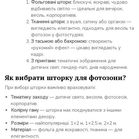
Фольговані штори:
блискучі, яскраві, чудово
відбивають світло — ідеальні для вечірок,
весіль, корпоративів.
Тканинні штори:
з вуалі, сатину або органзи —
виглядають елегантно, підходять для весіль та
фотозон у фотостудіях.
З тасьмою або бахромою:
створюють
«рухомий» ефект — цікаво виглядають у
кадрі.
З принтами:
тематичні зображення для
дитячих свят, гендер-паті, днів народження.
Як вибрати шторку для фотозони?
При виборі шторки важливо враховувати:
Тематику заходу
— дитяче свято, весілля, фотосесія,
корпоратив.
Колірну гаму
— шторка має поєднуватися з іншими
елементами декору.
Розміри
— найпопулярніші: 1×2 м, 1×2,5 м, 2×2 м.
Матеріал
— фольга для яскравості, тканина — для
елегантності.