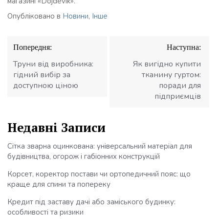
магазині «Dojdevik».
Опубліковано в
Новини
,
Інше
Навігація
Попередня:
Наступна:
записів
Труни від виробника:
Як вигідно купити
гідний вибір за
тканину гуртом:
доступною ціною
поради для
підприємців
Недавні Записи
Сітка зварна оцинкована: універсальний матеріал для
будівництва, огорож і габіонних конструкцій
Корсет, коректор постави чи ортопедичний пояс: що
краще для спини та попереку
Кредит під заставу дачі або заміського будинку:
особливості та ризики