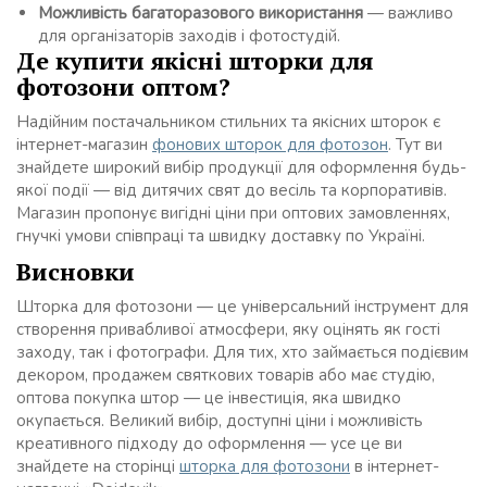
Можливість багаторазового використання
— важливо
для організаторів заходів і фотостудій.
Де купити якісні шторки для
фотозони оптом?
Надійним постачальником стильних та якісних шторок є
інтернет-магазин
фонових шторок для фотозон
. Тут ви
знайдете широкий вибір продукції для оформлення будь-
якої події — від дитячих свят до весіль та корпоративів.
Магазин пропонує вигідні ціни при оптових замовленнях,
гнучкі умови співпраці та швидку доставку по Україні.
Висновки
Шторка для фотозони — це універсальний інструмент для
створення привабливої атмосфери, яку оцінять як гості
заходу, так і фотографи. Для тих, хто займається подієвим
декором, продажем святкових товарів або має студію,
оптова покупка штор — це інвестиція, яка швидко
окупається. Великий вибір, доступні ціни і можливість
креативного підходу до оформлення — усе це ви
знайдете на сторінці
шторка для фотозони
в інтернет-