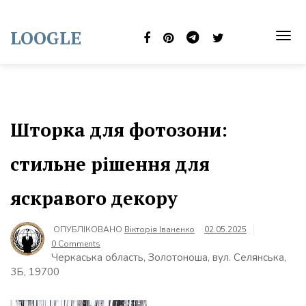
Skip
to
LOOGLE
content
TOG
NAVI
Шторка для фотозони:
стильне рішення для
яскравого декору
ОПУБЛІКОВАНО
Вікторія Іваненко
02.05.2025
0 Comments
Черкаська область, Золотоноша, вул. Селянська,
3Б, 19700