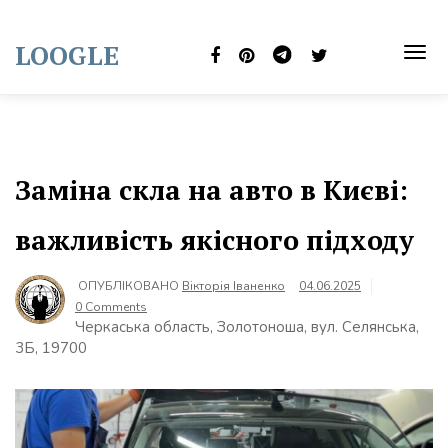
Skip
to
LOOGLE
content
TOG
NAVI
Заміна скла на авто в Києві:
важливість якісного підходу
ОПУБЛІКОВАНО
Вікторія Іваненко
04.06.2025
0 Comments
Черкаська область, Золотоноша, вул. Селянська,
3Б, 19700