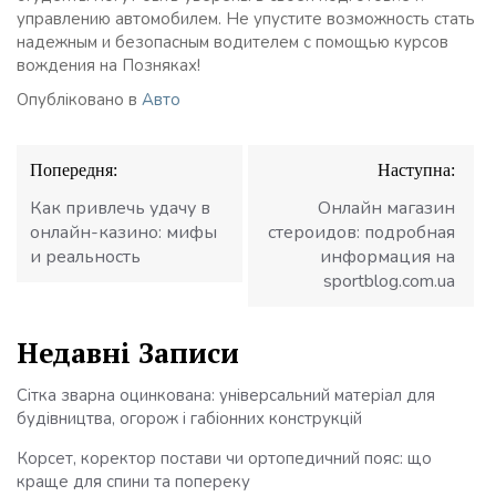
управлению автомобилем. Не упустите возможность стать
надежным и безопасным водителем с помощью курсов
вождения на Позняках!
Опубліковано в
Авто
Навігація
Попередня:
Наступна:
записів
Как привлечь удачу в
Онлайн магазин
онлайн-казино: мифы
стероидов: подробная
и реальность
информация на
sportblog.com.ua
Недавні Записи
Сітка зварна оцинкована: універсальний матеріал для
будівництва, огорож і габіонних конструкцій
Корсет, коректор постави чи ортопедичний пояс: що
краще для спини та попереку