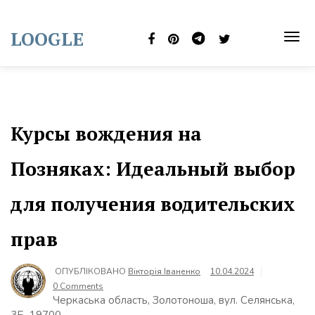
Skip
to
LOOGLE
content
TOG
NAVI
Курсы вождения на
Позняках: Идеальный выбор
для получения водительских
прав
ОПУБЛІКОВАНО
Вікторія Іваненко
10.04.2024
0 Comments
Черкаська область, Золотоноша, вул. Селянська,